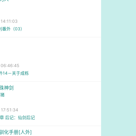
4:11:03
福利番外（03）
6:46:45
番外14－关于成栎
灵珠神剑
小猪
7:51:34
6章 后记：仙剑后记
驯化手册[人外]