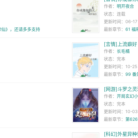
作者：
明开夜合
状态：连载
更新时间：06-17 1
修仙》，还请多多支持
最新章节：
61 
[言情]上流癖好
作者：
长毛橘
状态：完本
更新时间：10-25 0
最新章节：
99 
[网游]斗罗之
作者：
开局玄幻
状态：完本
更新时间：10-03 1
最新章节：
第62
[科幻]外星异种