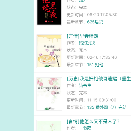
状态：完本
更新时间：08-20 17:05:30
最新章节：
625后记
[言情]早春晴朗
作者：
姑娘别哭
状态：完本
更新时间：02-16 17:33:46
最新章节：
151 她他
[历史]我是奸相他哥遗孀（重
作者：
钝书生
状态：完本
更新时间：11-15 03:31:00
最新章节：
135 番外四（7）完结
[言情]他怎么又不是人了？
作者：
一节藕