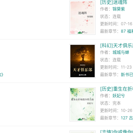
[历史]迷魂阵
作者：
锦葵紫
状态：连载
更新时间：07-16 1
最新章节：
87 
[科幻]天才俱乐
作者：
城城与蝉
状态：连载
更新时间：11-23 1
敌》
最新章节：
新书
[历史]重生在
作者：
妖妃兮
状态：完本
更新时间：10-26 1
最新章节：
127 
[言情]你或像