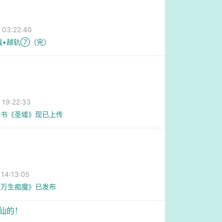
3:22:40
IF线•越轨⑦（完）
9:22:33
新书《圣墟》现已上传
4:13:05
《万生痴魔》已发布
修仙的！
鸦