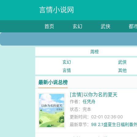
言情小说网
首页
玄幻
武侠
都
周榜
玄幻
武侠
言情
其他
最新小说总榜
[言情]以你为名的夏天
作者：
任凭舟
状态：完本
更新时间：02-01 02:36:00
最新章节：
98 2.1盛夏生日福利番