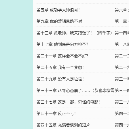
第五章 成功学大师浪哥！
第六章
第九章 你的营销思路不对
第十章
第十三章 黄老师，我来蹭饭了！（四千字）
第十四
第十七章 他到底是何方神圣？
第十八
第二十一章 这样会不会不好？
第二十
第二十五章 我有一个梦想！
第二十
第二十九章 没有人是垃圾！
第三十
第三十三章 赵导心态崩了……（恭喜冰糖雪
第三十
人大大成为本书第6盟主！）
第三十七章 这是一部，奇怪的电影！
第三十
第四十一章 反正不亏！
第四十
第四十五章 充满着讽刺的短片
第四十