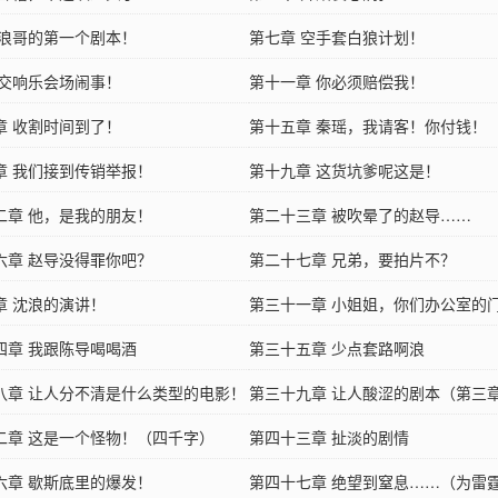
 浪哥的第一个剧本！
第七章 空手套白狼计划！
 交响乐会场闹事！
第十一章 你必须赔偿我！
章 收割时间到了！
第十五章 秦瑶，我请客！你付钱！
章 我们接到传销举报！
第十九章 这货坑爹呢这是！
二章 他，是我的朋友！
第二十三章 被吹晕了的赵导……
六章 赵导没得罪你吧？
第二十七章 兄弟，要拍片不？
章 沈浪的演讲！
第三十一章 小姐姐，你们办公室的
四章 我跟陈导喝喝酒
第三十五章 少点套路啊浪
八章 让人分不清是什么类型的电影！
第三十九章 让人酸涩的剧本（第三
二章 这是一个怪物！（四千字）
雪人大大盟主加更！）
第四十三章 扯淡的剧情
六章 歇斯底里的爆发！
第四十七章 绝望到窒息……（为雷