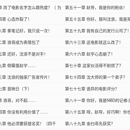
章 改了电影名字怎么蹭热度？（ 为
大大加更）
第五十一章 赵导，我是你的粉丝！
hu24大大加更）
四章 心态炸裂了！
第五十五章 你好，我叫沈浪，我是
八章 拿笔记好，我只说一次！
表弟！
第五十九章 我有自己的发行公司了
二章 浪哥成为表情包了
第六十三章 这电影就这么改了！
五章 还好，沈浪不是对手！
第六十六章 赵宇心态崩了！
九章 倒霉蛋赵宇……
第七十章 这家伙活得不耐烦了？
三章 沈浪的独家广告宣传片！
第七十四章 沈大师的第一个弟子？
七章 首映日（下）
第七十七章 诡异的电影评分？
章 浪哥，对不起……
第八十一章 你好，我是NBD的记者
四章 你没有利用价值了……
第八十五章 呀，赵导，好巧啊！你
八章 他必须要获提名奖！（四千
斯呢？
第八十九章 金扫帚先获奖？