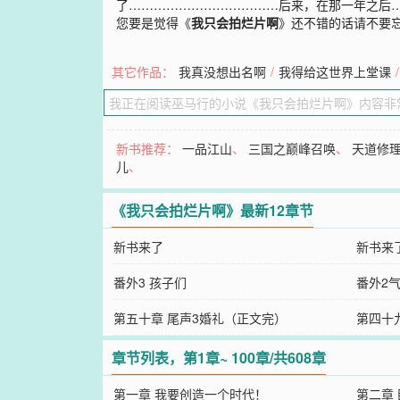
了………………………………后来，在那一年之后…
您要是觉得《
我只会拍烂片啊
》还不错的话请不要
其它作品：
我真没想出名啊
/
我得给这世界上堂课
/
新书推荐：
一品江山
、
三国之巅峰召唤
、
天道修
儿
、
《我只会拍烂片啊》最新12章节
新书来了
新书来
番外3 孩子们
番外2
第五十章 尾声3婚礼（正文完）
第四十
章节列表，第1章~ 100章/共608章
第一章 我要创造一个时代！
第二章