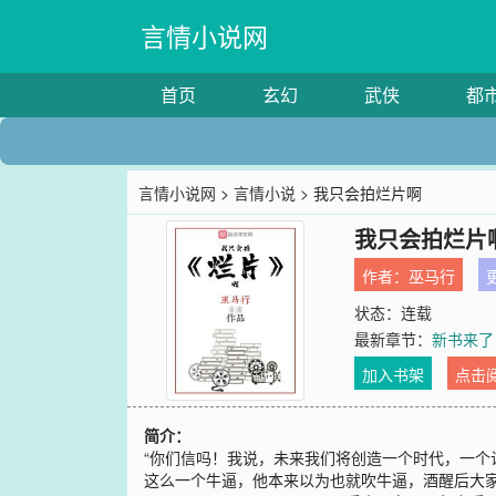
言情小说网
首页
玄幻
武侠
都
言情小说网
>
言情小说
> 我只会拍烂片啊
我只会拍烂片
作者：
巫马行
更
状态：连载
最新章节：
新书来了
加入书架
点击
简介：
“你们信吗！我说，未来我们将创造一个时代，一个
这么一个牛逼，他本来以为也就吹牛逼，酒醒后大