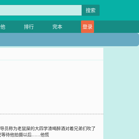
搜索
其他
排行
完本
登录
辅导员称为老鼠屎的大四学渣喝醉酒对着兄弟们吹了
巴等待他拍摄以后……他慌