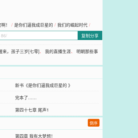
度啊！
/
是你们逼我成巨星的
/
我们的崛起时代
/
复制分享
醒来，孩子三岁[七零]
、
我的直播生涯
、
明朝那些事
新书《是你们逼我成巨星的 》
完本了……
第四十七章 尾声1
倒序
第四章 我有大梦想！