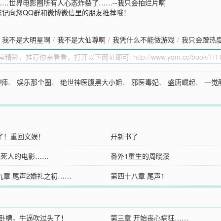
…世界电影圈所有人心态炸裂了……--我只会拍烂片啊
忘记向您QQ群和微博微信里的朋友推荐哦！
我不是大明星啊
/
我不是大仙尊啊
/
我凭什么不能做游戏
/
我只会蹭热
理师
、
娱乐那个圈
、
绝世神医腹黑大小姐
、
邪医毒妃
、
盛唐崛起
、
一觉
了！重回文娱！
开新书了
气死人的电影……
番外1重生的周晓溪
九章 尾声2婚礼之初……
第四十八章 尾声1
 卧槽，牛逼吹过头了！
第三章 开始丧心病狂……