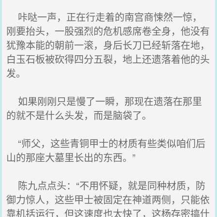
咔哒一声，正在行走着的南宫商悚然一惊，
刚要抬头，一股强烈的危机感席卷全身，他没有
犹豫本能的朝前一滚，身后长刀已经斩落在地，
白玉石板被砍得四分五裂，地上还遗落着他的头
发。
如果刚刚只是慢了一瞬，那现在遗落在那里
的就不是什么头发，而是脑袋了。
“师父，这些青铜甲士的材质有些类似咱们后
山的那座大墓里长出的东西。”
陈九点点头：“不用怀疑，就是同种材质，防
御力惊人，这些甲士被固定在神道两侧，只能依
靠机括运行，但这速度也太快了，这杨存密搞什