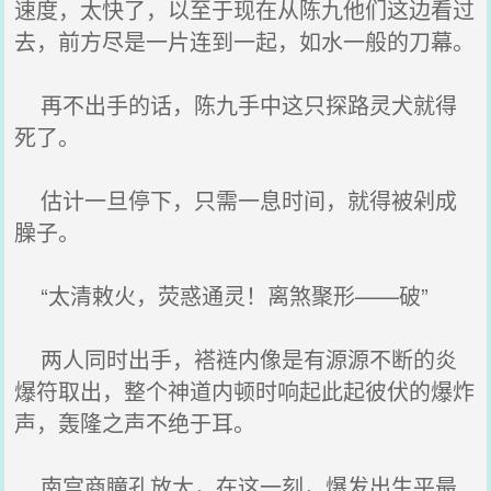
速度，太快了，以至于现在从陈九他们这边看过
去，前方尽是一片连到一起，如水一般的刀幕。
再不出手的话，陈九手中这只探路灵犬就得
死了。
估计一旦停下，只需一息时间，就得被剁成
臊子。
“太清敕火，荧惑通灵！离煞聚形——破”
两人同时出手，褡裢内像是有源源不断的炎
爆符取出，整个神道内顿时响起此起彼伏的爆炸
声，轰隆之声不绝于耳。
南宫商瞳孔放大，在这一刻，爆发出生平最