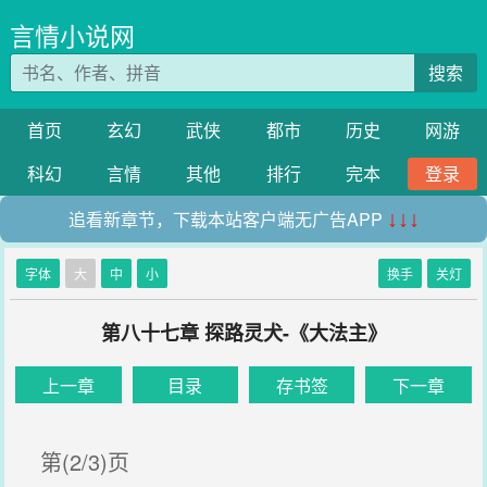
言情小说网
搜索
首页
玄幻
武侠
都市
历史
网游
科幻
言情
其他
排行
完本
登录
追看新章节，下载本站客户端无广告APP
↓↓↓
字体
大
中
小
换手
关灯
第八十七章 探路灵犬-《大法主》
上一章
目录
存书签
下一章
第(2/3)页