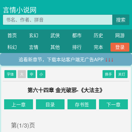
言情小说网
搜索
首页
玄幻
武侠
都市
历史
网游
科幻
言情
其他
排行
完本
登录
追看新章节，下载本站客户端无广告APP
↓↓↓
字体
大
中
小
换手
关灯
第六十四章 金光破邪-《大法主》
上一章
目录
存书签
下一章
第(1/3)页