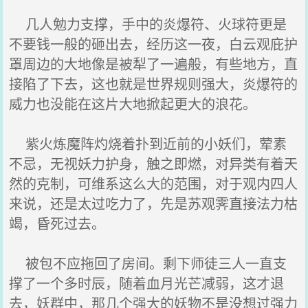
几人勉力支撑，手中的炎爆符、火球符更是
不要钱一般的砸出去，经历这一夜，白云观庇护
罩周边的大地像是被犁了一遍般，有些地方，直
接陷了下去，这也就是世界规则强大，炎爆符的
威力也没能在这片大地掀起更大的浪花。
紫火炼魔阵灼烧着扑到近前的小妖们，荤素
不忌，无视妖力护身，触之即燃，对异类有着天
然的克制，可维系这么大的范围，对于观内四人
来说，还是太过吃力了，先是苏观霁直接法力枯
竭，昏死过去。
被包不应拖回了房间。剩下师徒三人一直支
撑了一个多时辰，随着血月光芒减弱，这才退
去，妖群中，那几个强大的妖物不是没想过强力