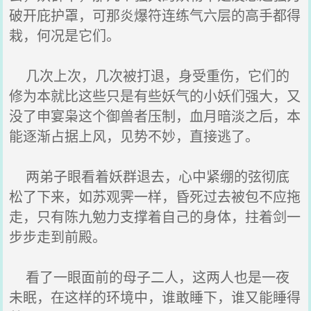
破开庇护罩，可那炎爆符连练气六层的高手都得
栽，何况是它们。
几次上次，几次被打退，身受重伤，它们的
修为本就比这些只是有些妖气的小妖们强大，又
没了申宴枭这个御兽者压制，血月暗淡之后，本
能逐渐占据上风，见势不妙，直接逃了。
两弟子眼看着妖群退去，心中紧绷的弦彻底
松了下来，如苏观霁一样，昏死过去被包不应拖
走，只有陈九勉力支撑着自己的身体，拄着剑一
步步走到前殿。
看了一眼面前的母子二人，这两人也是一夜
未眠，在这样的环境中，谁敢睡下，谁又能睡得