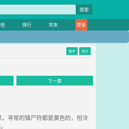
搜索
其他
排行
完本
登录
换手
关灯
下一章
，寻常的镇尸符都是黄色的，但泠
来。