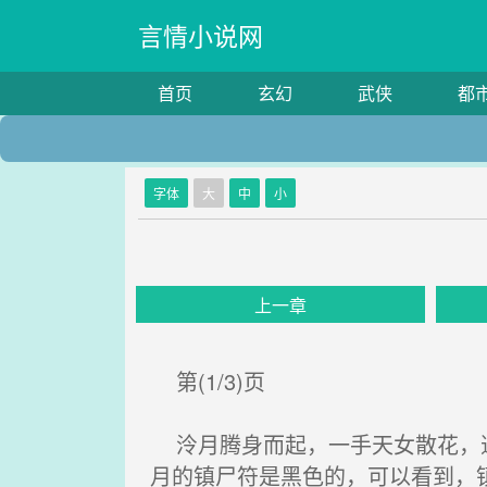
言情小说网
首页
玄幻
武侠
都
字体
大
中
小
上一章
第(1/3)页
泠月腾身而起，一手天女散花，道
月的镇尸符是黑色的，可以看到，