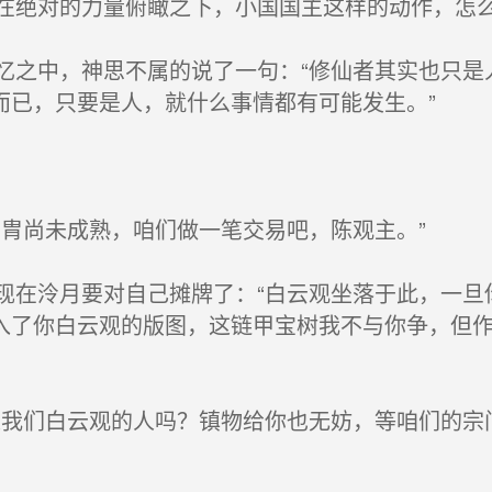
绝对的力量俯瞰之下，小国国主这样的动作，怎
之中，神思不属的说了一句：“修仙者其实也只是
而已，只要是人，就什么事情都有可能发生。”
胄尚未成熟，咱们做一笔交易吧，陈观主。”
在泠月要对自己摊牌了：“白云观坐落于此，一旦
入了你白云观的版图，这链甲宝树我不与你争，但
我们白云观的人吗？镇物给你也无妨，等咱们的宗