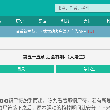
市
历史
网游
科幻
言情
追看新章节，下载本站客户端无广告APP
↓↓↓
第五十五章 后会有期-《大法主》
目录
存书签
道镇尸符脱手而出，陈九看着那镇尸符，若有所思
镇尸符落下之后，原本躁动的棺椁瞬间就安分了下