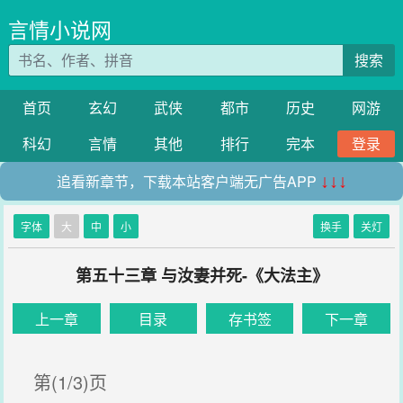
言情小说网
搜索
首页
玄幻
武侠
都市
历史
网游
科幻
言情
其他
排行
完本
登录
追看新章节，下载本站客户端无广告APP
↓↓↓
字体
大
中
小
换手
关灯
第五十三章 与汝妻并死-《大法主》
上一章
目录
存书签
下一章
第(1/3)页