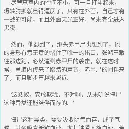
尽管墓室内的空间不小，可一旦打斗起来，
辗转腾挪就显得逼仄了，只有在外面，自己才有
一战的可能，而且外面天光正好，尚未完全进入
黑夜。
然而，他想到了，那头赤甲尸也想到了，他
的身形有意无意的堵住了唯一的出口，张鸿玉敢
往那边跑，必然遭到赤甲尸的袭击，就在这时
候，甬道内传来了踏踏的声音，赤甲尸的同伴来
了，而且脚步声越来越近。
‘这蝼蚁，安敢欺我，不对啊，从未听说僵尸
这种异类还能结伴而存的。’
僵尸这种异类，需要吸收阴气而存，成了气
候，就会吸食新鲜血液，尤其钟爱人族血液，若