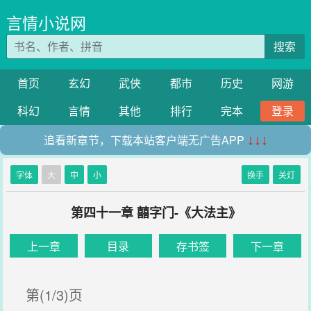
言情小说网
搜索
首页
玄幻
武侠
都市
历史
网游
科幻
言情
其他
排行
完本
登录
追看新章节，下载本站客户端无广告APP
↓↓↓
字体
大
中
小
换手
关灯
第四十一章 囍字门-《大法主》
上一章
目录
存书签
下一章
第(1/3)页