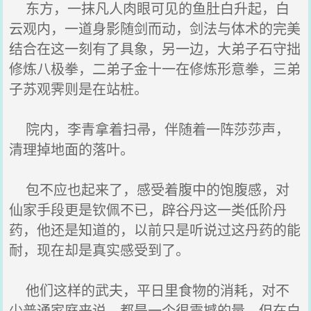
东方，一抹凡人肉眼可见的鱼肚白升起，白
云观内，一道身影随剑而动，剑法与体术的完美
结合在这一刻有了具象，另一边，大弟子石守拙
修炼八极拳，二弟子金十一在修炼形意拳，三弟
子苏观霁则是在站桩。
院内，李青拿着扫帚，伴随着一阵莎莎声，
清理掉地面的落叶。
包不应也起来了，感受着腹中的饱腹感，对
仙家手段更是钦佩不已，辟谷丹这一类低阶丹
药，他还是知道的，以前只是听说过这丹药的能
耐，现在却是真实感受到了。
他们这样的武夫，平日里食物的消耗，对不
少普通家庭来说，都是一个很震撼的量，但在白