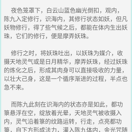
夜色笼罩下，白云山蓝色幽光倒扣，观内，
陈九入定修行，识海内，其修行状态如妖，但凡
妖物修行，得了些气候之后，都能在体内生出妖
珠，它们的修行，便是摩弄妖珠。
修行之时，将妖珠吐出，以妖珠为媒介，收
摄天地灵气或是日月精华，摩弄妖珠，经过妖珠
的炼化之后，形成其肉身可以直接吸收的力量，
以壮大己身，这是一个循序渐进的过程，半点也
急不来。
而陈九此刻在识海内的状态亦是如此，都功
箓悬浮在空，绽放着光晕，天地灵气被收摄入
内，灵气沿着箓的纹路运转，行走，点亮都功
箓，自下方形成法力，灌入陈九体内，金光咒随