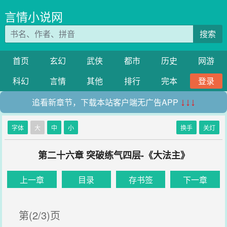
言情小说网
搜索
首页
玄幻
武侠
都市
历史
网游
科幻
言情
其他
排行
完本
登录
追看新章节，下载本站客户端无广告APP
↓↓↓
字体
大
中
小
换手
关灯
第二十六章 突破练气四层-《大法主》
上一章
目录
存书签
下一章
第(2/3)页