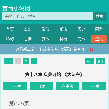
言情小说网
搜索
首页
玄幻
武侠
都市
历史
网游
科幻
言情
其他
排行
完本
登录
追看新章节，下载本站客户端无广告APP
↓↓↓
字体
大
中
小
换手
关灯
第十八章 庆典开始-《大法主》
上一章
目录
存书签
下一章
第(1/3)页