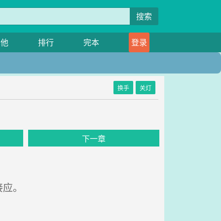
搜索
其他
排行
完本
登录
换手
关灯
下一章
接应。