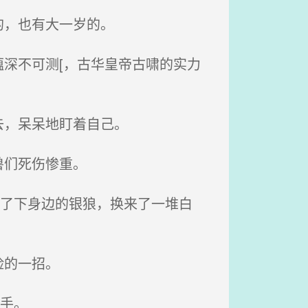
的，也有大一岁的。
深不可测[，古华皇帝古啸的实力
去，呆呆地盯着自己。
兽们死伤惨重。
拍了下身边的银狼，换来了一堆白
险的一招。
手。