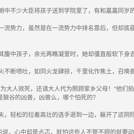
中不少大臣将孩子送到学院里了，有和嘉嘉同岁
流势力，虽然是在一流势力中排名靠后，但却底蕴
腹中孩子，余光再瞧凝萱时，她却僵直般软下身
不断喷吐，如同火龙肆掠，千里化作焦土，召唤
为大人效死，还请大人代为照顾家乡父母！”他们
是狼谷的凶兽，凶兽么，哪个怕死的？
，轻松的拉着高壮的选手退到一边，躲开了这阴
的说，心中却是忐忑，就怕这些人不管不顾的就要动