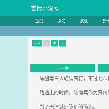
言情小说网
首页
玄幻
武侠
都
字体
大
中
小
上一章
陈图南三人轻装简行，不过七八
路途上的时候，陆南蕉作为贤内助
到了天津城外陈家的码头。