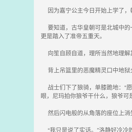
因为嘉宁公主今日开始上学了，朝
要知道，古华皇朝可是北城中的一
更是踏入了准帝五重天。
向笙自顾自道，理所当然地理解其
背上吊篮里的恶魔精灵口中地狱火
战士们下了狼骑，单膝跪地：“愿
眼，尼玛拍你狼爷干什么，狼爷可
然后闪电般的从角落的座位上消失
“我只是说了实话。”洛静好冷冷