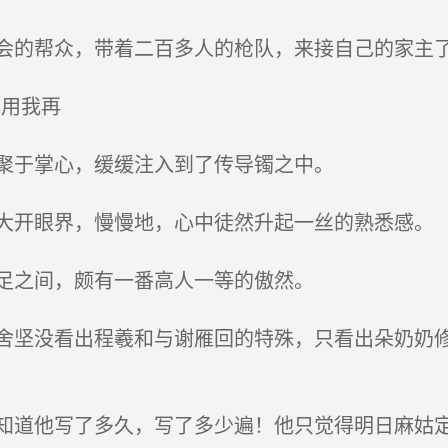
的帮众，带着二百多人的枪队，来接自己的家主
用我再
聚于掌心，缓缓注入到了传导镯之中。
开眼界，慢慢地，心中徒然升起一丝的熟悉感。
足之间，颇有一番高人一等的傲然。
坚没看出程羲和与谢雁回的特殊，只看出朵奶奶修
道他写了多久，写了多少遍！他只觉得明日麻姑